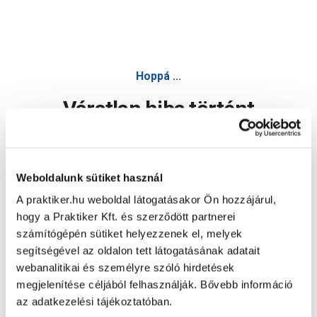
Hoppá ...
Váratlan hiba történt
Dolgozunk a hiba javításán. Egy kis türelmet kérünk.
Weboldalunk sütiket használ
A praktiker.hu weboldal látogatásakor Ön hozzájárul,
Oldal újratöltése
hogy a Praktiker Kft. és szerződött partnerei
számítógépén sütiket helyezzenek el, melyek
segítségével az oldalon tett látogatásának adatait
webanalitikai és személyre szóló hirdetések
megjelenítése céljából felhasználják. Bővebb információ
az adatkezelési tájékoztatóban.