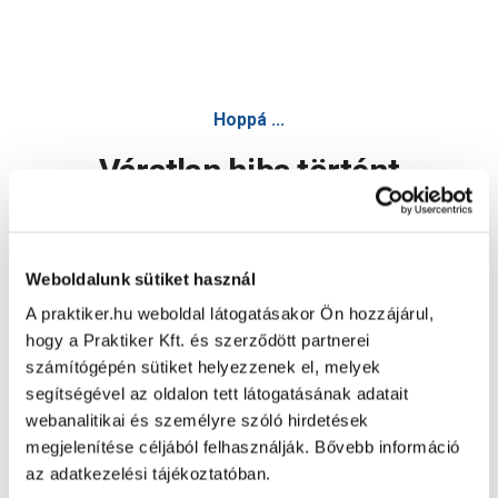
Hoppá ...
Váratlan hiba történt
Dolgozunk a hiba javításán. Egy kis türelmet kérünk.
Weboldalunk sütiket használ
A praktiker.hu weboldal látogatásakor Ön hozzájárul,
Oldal újratöltése
hogy a Praktiker Kft. és szerződött partnerei
számítógépén sütiket helyezzenek el, melyek
segítségével az oldalon tett látogatásának adatait
webanalitikai és személyre szóló hirdetések
megjelenítése céljából felhasználják. Bővebb információ
az adatkezelési tájékoztatóban.