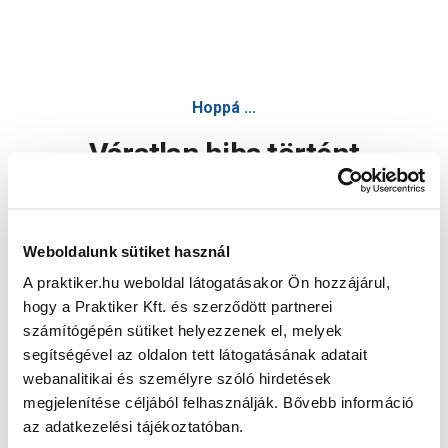
Hoppá ...
Váratlan hiba történt
Dolgozunk a hiba javításán. Egy kis türelmet kérünk.
Weboldalunk sütiket használ
A praktiker.hu weboldal látogatásakor Ön hozzájárul,
Oldal újratöltése
hogy a Praktiker Kft. és szerződött partnerei
számítógépén sütiket helyezzenek el, melyek
segítségével az oldalon tett látogatásának adatait
webanalitikai és személyre szóló hirdetések
megjelenítése céljából felhasználják. Bővebb információ
az adatkezelési tájékoztatóban.