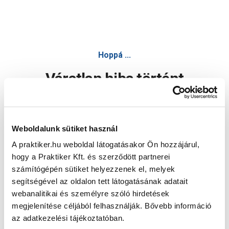
Hoppá ...
Váratlan hiba történt
Dolgozunk a hiba javításán. Egy kis türelmet kérünk.
Weboldalunk sütiket használ
A praktiker.hu weboldal látogatásakor Ön hozzájárul,
Oldal újratöltése
hogy a Praktiker Kft. és szerződött partnerei
számítógépén sütiket helyezzenek el, melyek
segítségével az oldalon tett látogatásának adatait
webanalitikai és személyre szóló hirdetések
megjelenítése céljából felhasználják. Bővebb információ
az adatkezelési tájékoztatóban.