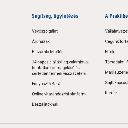
Segítség, ügyintézés
A Praktike
Vevőszolgálat
Vállalatveze
Áruházak
Cégünk tört
E-számla letöltés
Hírek
14 napos elállási jog valamint a
Társadalmi f
bontatlan csomagolású és
Márkaüzene
sértetlen termék visszavétele
Sajtókapcso
Fogyasztó Barát
Karrier
Online vitarendezési platform
Beszállítóknak