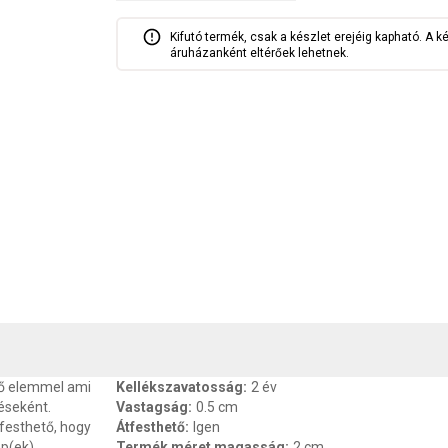
Kifutó termék, csak a készlet erejéig kapható. A k
áruházanként eltérőek lehetnek.
, SZAVATOSSÁG
CSOMAGOLÁSI ÉS SÚLY INFORMÁCIÓK
DOKU
tő elemmel ami
Kellékszavatosság
:
2 év
éseként.
Vastagság
:
0.5 cm
 festhető, hogy
Átfesthető
:
Igen
ép(ek)
Termék méret magasság
:
2 cm