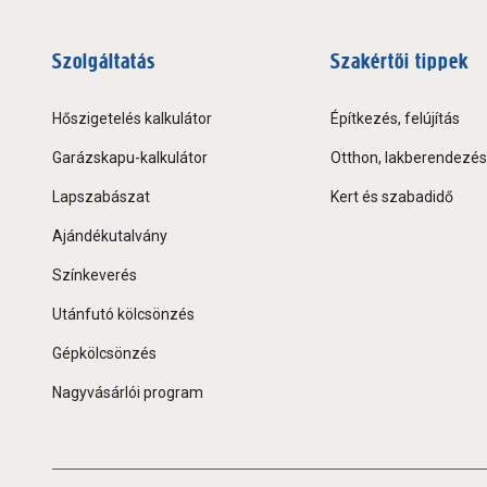
Szolgáltatás
Szakértői tippek
Hőszigetelés kalkulátor
Építkezés, felújítás
Garázskapu-kalkulátor
Otthon, lakberendezés
Lapszabászat
Kert és szabadidő
Ajándékutalvány
Színkeverés
Utánfutó kölcsönzés
Gépkölcsönzés
Nagyvásárlói program