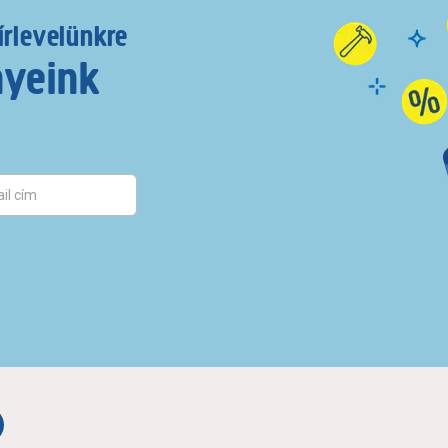
írlevelünkre
nyeink