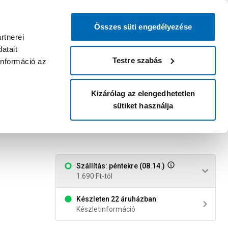
0
0
dvenc áruházam
:
Miért érdemes
Kérlek válassz
bejelentkezni?
Összes süti engedélyezése
Belépés
Listáim
Kosár
rtnerei
atait
Legyél Praktiker Plusz tag!
Áruházak és szolgáltatások
Karrier
Testre szabás
információ az
Kizárólag az elengedhetetlen
sütiket használja
/db
Szállítás: péntekre (08.14.)
1.690 Ft-tól
Készleten 22 áruházban
Készletinformáció