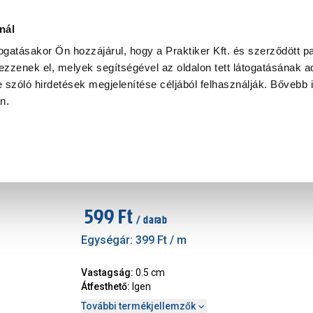
Ke
nál
togatásakor Ön hozzájárul, hogy a Praktiker Kft. és szerződött pa
zzenek el, melyek segítségével az oldalon tett látogatásának ad
Praktiker Professional
Szakiajánló
Ügyintézés és Információ
 szóló hirdetések megjelenítése céljából felhasználják. Bővebb 
an.
Sarokléc
sarokléc k30 fehér, lola 1,50 m
Márka
:
Decosa
|
Cikkszám
:
93126
599 Ft
/ darab
Egységár:
399 Ft
/ m
Vastagság
:
0.5 cm
Átfesthető
:
Igen
További termékjellemzők