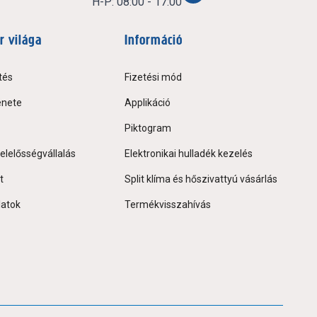
H-P: 08:00 - 17:00
r világa
Információ
tés
Fizetési mód
énete
Applikáció
Piktogram
elelősségvállalás
Elektronikai hulladék kezelés
t
Split klíma és hőszivattyú vásárlás
latok
Termékvisszahívás