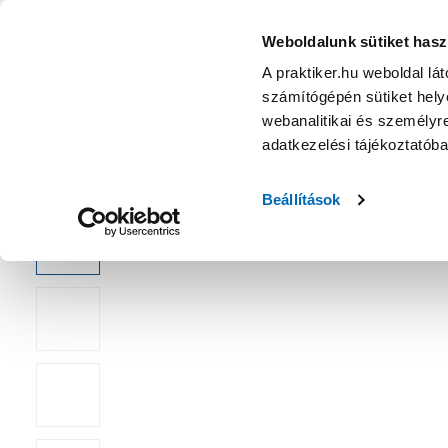
KATEGÓRIÁK
Weboldalunk sütiket hasz
A praktiker.hu weboldal lá
számítógépén sütiket helye
Ajánlatok
Márkanagykövet
Nyereményjáték
webanalitikai és személyre
adatkezelési tájékoztatób
Kezdőoldal
Építés, felújítás
Falburkolat, mennyezetburkoló
Beállítások