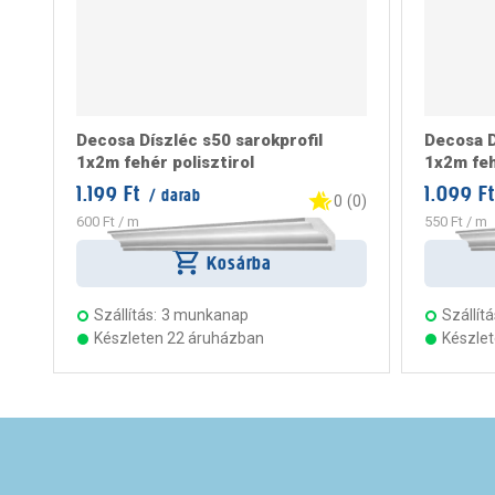
Decosa Díszléc s50 sarokprofil
Decosa D
1x2m fehér polisztirol
1x2m feh
1.199 Ft
1.099 Ft
/ darab
0
(
0
)
600 Ft
/ m
550 Ft
/ m
Kosárba
Szállítás:
3 munkanap
Szállítá
Készleten 22 áruházban
Készle