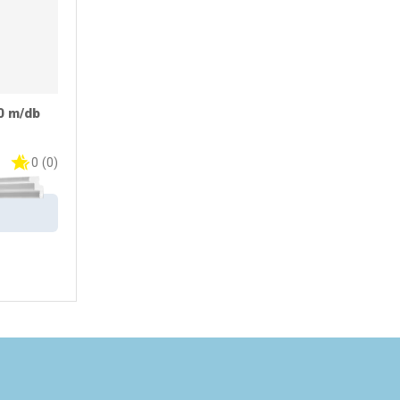
50 m/db
0
(
0
)