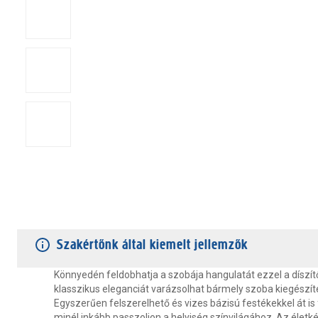
TERMÉKJELLEMZŐK
VÁSÁRLÓI VÉLEMÉNYEK
JÓTÁLLÁS
Szakértőnk által kiemelt jellemzők
Könnyedén feldobhatja a szobája hangulatát ezzel a díszí
klasszikus eleganciát varázsolhat bármely szoba kiegészít
Egyszerűen felszerelhető és vizes bázisú festékekkel át is
minél inkább passzoljon a helyiség színvilágához. Az életk