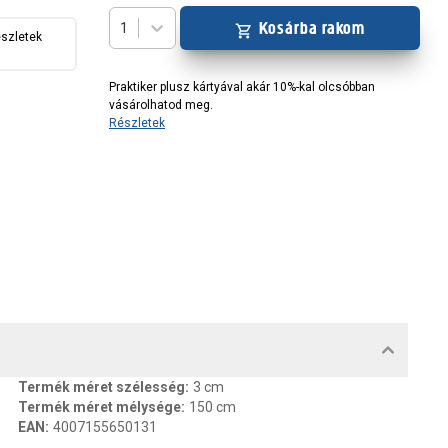
Kosárba rakom
1
észletek
Praktiker plusz kártyával akár 10%-kal olcsóbban
vásárolhatod meg.
Részletek
MENTUMOK, FELELŐS SZEMÉLY
Termék méret szélesség
:
3 cm
Termék méret mélysége
:
150 cm
EAN
:
4007155650131