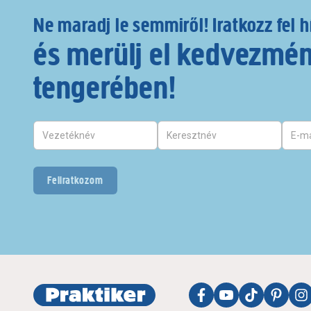
Ne maradj le semmiről! Iratkozz fel h
és merülj el kedvezmé
tengerében!
Feliratkozom