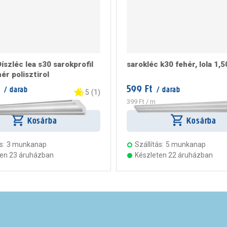
íszléc lea s30 sarokprofil
sarokléc k30 fehér, lola 1,
ér polisztirol
599 Ft
/ darab
/ darab
5
(
1
)
399 Ft
/ m
Kosárba
Kosárba
s:
3 munkanap
Szállítás:
5 munkanap
ten 23 áruházban
Készleten 22 áruházban