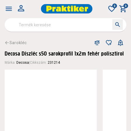
0
0
Sarokléc
Decosa Díszléc s50 sarokprofil 1x2m fehér polisztirol
Márka
:
Decosa
|
Cikkszám
:
231214