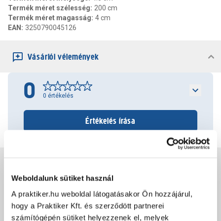
Termék méret szélesség
:
200 cm
Termék méret magasság
:
4 cm
EAN
:
3250790045126
Vásárlói vélemények
0
0
értékelés
Értékelés írása
Jótállás, szavatosság
Weboldalunk sütiket használ
A praktiker.hu weboldal látogatásakor Ön hozzájárul,
Csomagolási és súly információk
hogy a Praktiker Kft. és szerződött partnerei
számítógépén sütiket helyezzenek el, melyek