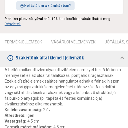
Hol találom az áruházban?
Praktiker plusz kártyával akár 10%-kal olcsóbban vásárolhatod meg.
Részletek
TERMÉKJELLEMZŐK
VÁSÁRLÓI VÉLEMÉNYEK
JÓTÁLLÁS,
Szakértőnk által kiemelt jellemzők
A beltéri holker díszléc olyan díszítőelem, amelyet belső térben a
mennyezet és az oldalfal találkozási pontjához ragasztanak.
Ezek a díszítő elemek sajátos hangulatot adnak a falnak, hiszen
az egykori gipszstukkók megjelenését utánozzák. Az oldalfai
vagy síkfali díszlécek a falszínek vagy a különböző struktúrájú
falburkoló anyagok (pl. tapéta és festés kombinációja)
elválasztásához alkalmazhatók.
Kellékszavatosság
:
2 év
Átfesthető
:
Igen
Vastagság
:
4.5 cm
Termék méret mélysége
:
4.5 cm