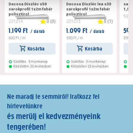
Decosa Díszléc s50
Decosa Díszléc lea s30
saro
sarokprofil 1x2m fehér
sarokprofil 1x2m fehér
1,50
polisztirol
polisztirol
931
0
(
0
)
5
(
1
)
231214
231213
1.199 Ft
1.099 Ft
599
/ darab
/ darab
600 Ft
/ m
550 Ft
/ m
399 F
Kosárba
Kosárba
Szállítás:
3 munkanap
Szállítás:
3 munkanap
Szá
Készleten 22 áruházban
Készleten 23 áruházban
Ké
Ne maradj le semmiről! Iratkozz fel
hírlevelünkre
és merülj el kedvezményeink
tengerében!