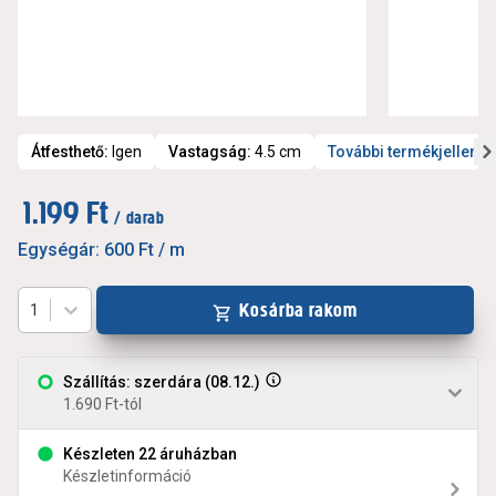
Átfesthető
:
Igen
Vastagság
:
4.5 cm
További termékjellemz
1.199 Ft
/ darab
Egységár:
600 Ft
/ m
Kosárba rakom
1
Szállítás: szerdára (08.12.)
1.690 Ft-tól
Készleten 22 áruházban
Készletinformáció