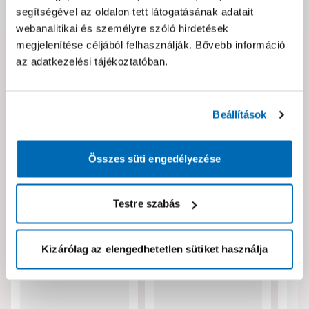
Dokumentumok, felelős személy
segítségével az oldalon tett látogatásának adatait
webanalitikai és személyre szóló hirdetések
megjelenítése céljából felhasználják. Bővebb információ
az adatkezelési tájékoztatóban.
Hibát találtál az oldalon vagy a termék leírásában?
Kérjük jelezd nekünk!
Beállítások
Neked ajánljuk!
Összes süti engedélyezése
Testre szabás
Kizárólag az elengedhetetlen sütiket használja