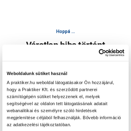
Hoppá ...
Váratlan hiba történt
Dolgozunk a hiba javításán. Egy kis türelmet kérünk.
Weboldalunk sütiket használ
A praktiker.hu weboldal látogatásakor Ön hozzájárul,
Oldal újratöltése
hogy a Praktiker Kft. és szerződött partnerei
számítógépén sütiket helyezzenek el, melyek
segítségével az oldalon tett látogatásának adatait
webanalitikai és személyre szóló hirdetések
megjelenítése céljából felhasználják. Bővebb információ
az adatkezelési tájékoztatóban.