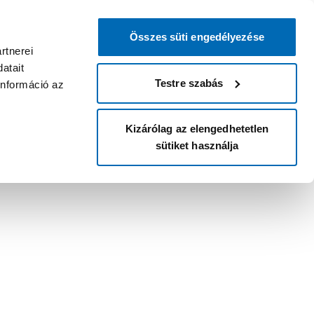
Összes süti engedélyezése
rtnerei
atait
Testre szabás
információ az
Kizárólag az elengedhetetlen
sütiket használja