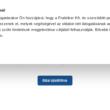
nál
togatásakor Ön hozzájárul, hogy a Praktiker Kft. és szerződött pa
zzenek el, melyek segítségével az oldalon tett látogatásának ad
 szóló hirdetések megjelenítése céljából felhasználják. Bővebb 
Hoppá ...
an.
Váratlan hiba történt
Dolgozunk a hiba javításán. Egy kis türelmet kérünk.
Oldal újratöltése