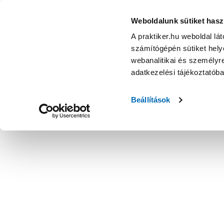
Weboldalunk sütiket hasz
A praktiker.hu weboldal lá
számítógépén sütiket helye
webanalitikai és személyre
adatkezelési tájékoztatób
Beállítások