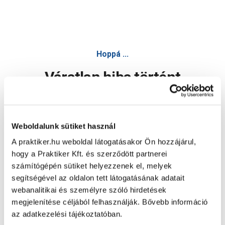
Hoppá ...
Váratlan hiba történt
Dolgozunk a hiba javításán. Egy kis türelmet kérünk.
Weboldalunk sütiket használ
A praktiker.hu weboldal látogatásakor Ön hozzájárul,
Oldal újratöltése
hogy a Praktiker Kft. és szerződött partnerei
számítógépén sütiket helyezzenek el, melyek
segítségével az oldalon tett látogatásának adatait
webanalitikai és személyre szóló hirdetések
megjelenítése céljából felhasználják. Bővebb információ
az adatkezelési tájékoztatóban.