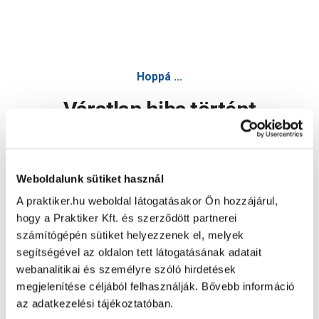
Hoppá ...
Váratlan hiba történt
Dolgozunk a hiba javításán. Egy kis türelmet kérünk.
Weboldalunk sütiket használ
A praktiker.hu weboldal látogatásakor Ön hozzájárul,
Oldal újratöltése
hogy a Praktiker Kft. és szerződött partnerei
számítógépén sütiket helyezzenek el, melyek
segítségével az oldalon tett látogatásának adatait
webanalitikai és személyre szóló hirdetések
megjelenítése céljából felhasználják. Bővebb információ
az adatkezelési tájékoztatóban.