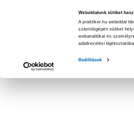
Weboldalunk sütiket hasz
A praktiker.hu weboldal lá
számítógépén sütiket helye
webanalitikai és személyre
adatkezelési tájékoztatób
Beállítások