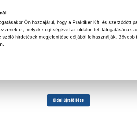
nál
togatásakor Ön hozzájárul, hogy a Praktiker Kft. és szerződött pa
zzenek el, melyek segítségével az oldalon tett látogatásának ad
 szóló hirdetések megjelenítése céljából felhasználják. Bővebb 
Hoppá ...
an.
Váratlan hiba történt
Dolgozunk a hiba javításán. Egy kis türelmet kérünk.
Oldal újratöltése