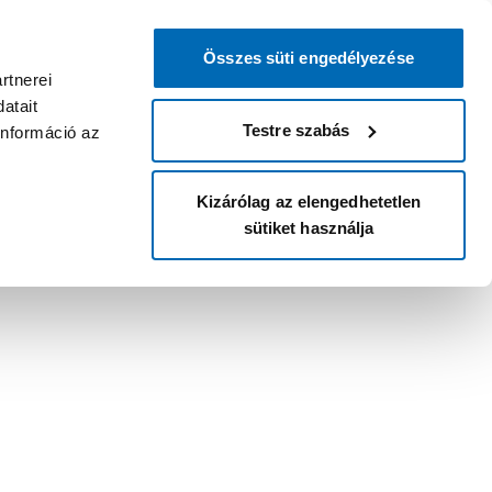
Összes süti engedélyezése
rtnerei
atait
Testre szabás
információ az
Kizárólag az elengedhetetlen
sütiket használja