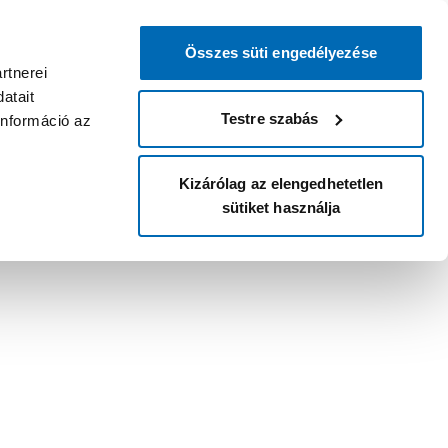
Összes süti engedélyezése
rtnerei
atait
Testre szabás
információ az
Kizárólag az elengedhetetlen
sütiket használja