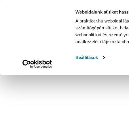
Weboldalunk sütiket hasz
A praktiker.hu weboldal lá
számítógépén sütiket helye
webanalitikai és személyre
adatkezelési tájékoztatób
Beállítások