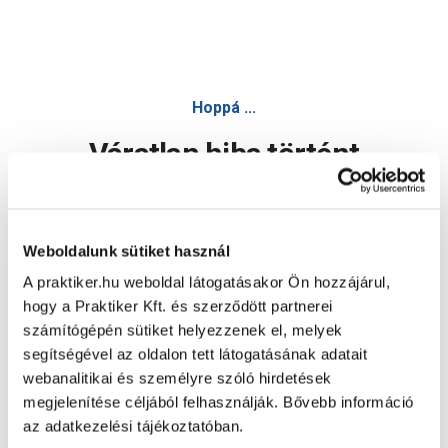
Hoppá ...
Váratlan hiba történt
Dolgozunk a hiba javításán. Egy kis türelmet kérünk.
Weboldalunk sütiket használ
A praktiker.hu weboldal látogatásakor Ön hozzájárul,
Oldal újratöltése
hogy a Praktiker Kft. és szerződött partnerei
számítógépén sütiket helyezzenek el, melyek
segítségével az oldalon tett látogatásának adatait
webanalitikai és személyre szóló hirdetések
megjelenítése céljából felhasználják. Bővebb információ
az adatkezelési tájékoztatóban.