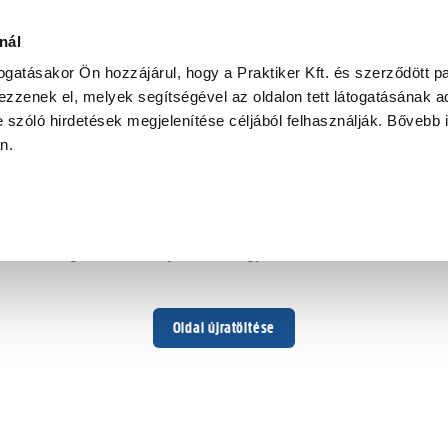
nál
togatásakor Ön hozzájárul, hogy a Praktiker Kft. és szerződött pa
zzenek el, melyek segítségével az oldalon tett látogatásának ad
 szóló hirdetések megjelenítése céljából felhasználják. Bővebb 
Hoppá ...
an.
Váratlan hiba történt
Dolgozunk a hiba javításán. Egy kis türelmet kérünk.
Oldal újratöltése