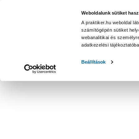
Weboldalunk sütiket hasz
A praktiker.hu weboldal lá
számítógépén sütiket helye
webanalitikai és személyre
adatkezelési tájékoztatób
Beállítások