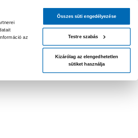
Összes süti engedélyezése
rtnerei
atait
Testre szabás
információ az
Kizárólag az elengedhetetlen
sütiket használja