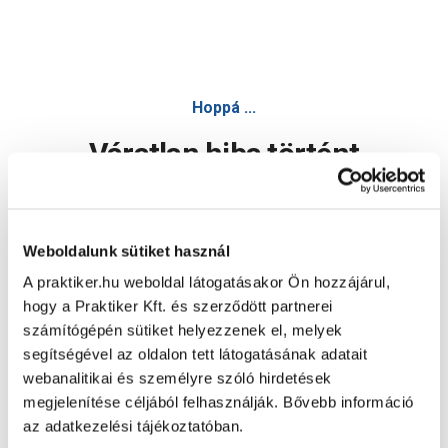
Hoppá ...
Váratlan hiba történt
Dolgozunk a hiba javításán. Egy kis türelmet kérünk.
Weboldalunk sütiket használ
A praktiker.hu weboldal látogatásakor Ön hozzájárul,
Oldal újratöltése
hogy a Praktiker Kft. és szerződött partnerei
számítógépén sütiket helyezzenek el, melyek
segítségével az oldalon tett látogatásának adatait
webanalitikai és személyre szóló hirdetések
megjelenítése céljából felhasználják. Bővebb információ
az adatkezelési tájékoztatóban.