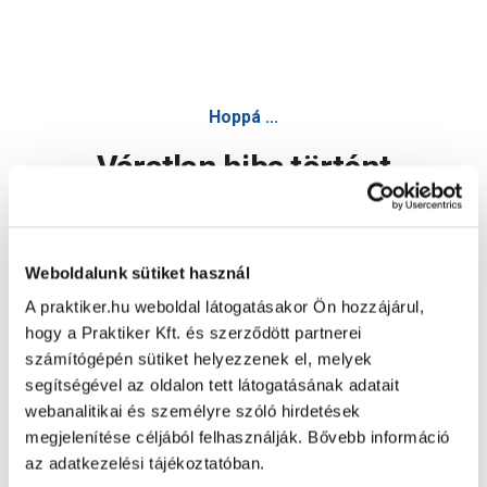
Hoppá ...
Váratlan hiba történt
Dolgozunk a hiba javításán. Egy kis türelmet kérünk.
Weboldalunk sütiket használ
A praktiker.hu weboldal látogatásakor Ön hozzájárul,
Oldal újratöltése
hogy a Praktiker Kft. és szerződött partnerei
számítógépén sütiket helyezzenek el, melyek
segítségével az oldalon tett látogatásának adatait
webanalitikai és személyre szóló hirdetések
megjelenítése céljából felhasználják. Bővebb információ
az adatkezelési tájékoztatóban.