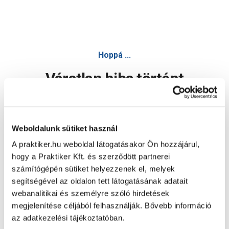
Hoppá ...
Váratlan hiba történt
Dolgozunk a hiba javításán. Egy kis türelmet kérünk.
Weboldalunk sütiket használ
A praktiker.hu weboldal látogatásakor Ön hozzájárul,
Oldal újratöltése
hogy a Praktiker Kft. és szerződött partnerei
számítógépén sütiket helyezzenek el, melyek
segítségével az oldalon tett látogatásának adatait
webanalitikai és személyre szóló hirdetések
megjelenítése céljából felhasználják. Bővebb információ
az adatkezelési tájékoztatóban.