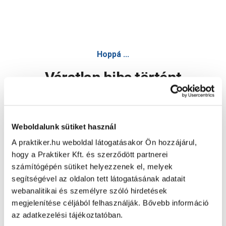
Hoppá ...
Váratlan hiba történt
Dolgozunk a hiba javításán. Egy kis türelmet kérünk.
Weboldalunk sütiket használ
A praktiker.hu weboldal látogatásakor Ön hozzájárul,
Oldal újratöltése
hogy a Praktiker Kft. és szerződött partnerei
számítógépén sütiket helyezzenek el, melyek
segítségével az oldalon tett látogatásának adatait
webanalitikai és személyre szóló hirdetések
megjelenítése céljából felhasználják. Bővebb információ
az adatkezelési tájékoztatóban.