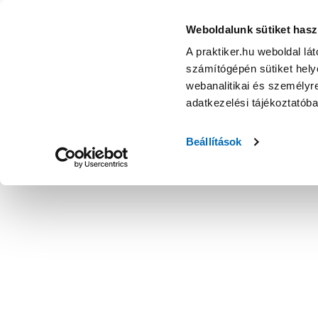
Weboldalunk sütiket hasz
A praktiker.hu weboldal lá
számítógépén sütiket helye
webanalitikai és személyre
adatkezelési tájékoztatób
Beállítások