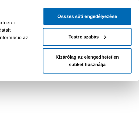
Összes süti engedélyezése
rtnerei
atait
Testre szabás
információ az
Kizárólag az elengedhetetlen
sütiket használja