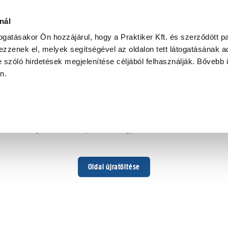
nál
togatásakor Ön hozzájárul, hogy a Praktiker Kft. és szerződött pa
zzenek el, melyek segítségével az oldalon tett látogatásának ad
 szóló hirdetések megjelenítése céljából felhasználják. Bővebb 
Hoppá ...
an.
Váratlan hiba történt
Dolgozunk a hiba javításán. Egy kis türelmet kérünk.
Oldal újratöltése