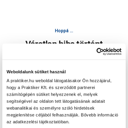
Chateau kültéri 25x50cm bézs kőhatású gres falburkoló - K
Hoppá ...
Váratlan hiba történt
Dolgozunk a hiba javításán. Egy kis türelmet kérünk.
Weboldalunk sütiket használ
A praktiker.hu weboldal látogatásakor Ön hozzájárul,
Oldal újratöltése
hogy a Praktiker Kft. és szerződött partnerei
számítógépén sütiket helyezzenek el, melyek
segítségével az oldalon tett látogatásának adatait
webanalitikai és személyre szóló hirdetések
megjelenítése céljából felhasználják. Bővebb információ
az adatkezelési tájékoztatóban.