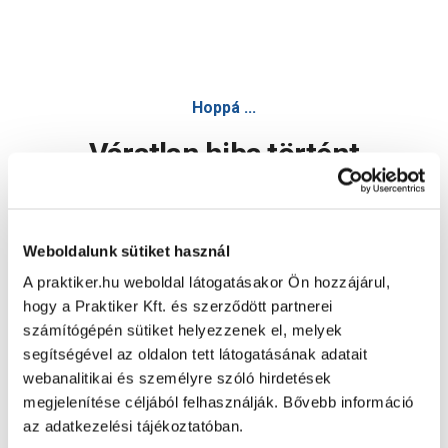
Hoppá ...
Váratlan hiba történt
Dolgozunk a hiba javításán. Egy kis türelmet kérünk.
Weboldalunk sütiket használ
A praktiker.hu weboldal látogatásakor Ön hozzájárul,
Oldal újratöltése
hogy a Praktiker Kft. és szerződött partnerei
számítógépén sütiket helyezzenek el, melyek
segítségével az oldalon tett látogatásának adatait
webanalitikai és személyre szóló hirdetések
megjelenítése céljából felhasználják. Bővebb információ
az adatkezelési tájékoztatóban.