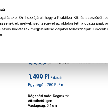
Ke
nál
togatásakor Ön hozzájárul, hogy a Praktiker Kft. és szerződött pa
zzenek el, melyek segítségével az oldalon tett látogatásának ad
Praktiker Professional
Szakiajánló
Ügyintézés és Információ
 szóló hirdetések megjelenítése céljából felhasználják. Bővebb 
an.
Élvédő
Decosa élvédő Dekor wp20 2m,
|
4.2
(10)
Márka
:
Decosa
|
Cikkszám
:
26
1.499 Ft
/ darab
Egységár:
750 Ft
/ m
Rögzítési mód
:
Ragasztás
Átfesthető
:
Igen
Vastagság
:
0.4 cm