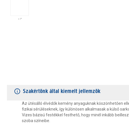
TERMÉKJELLEMZŐK
VÁSÁRLÓI VÉLEMÉNYEK
JÓTÁLLÁS
Szakértőnk által kiemelt jellemzők
Az ütésálló élvédők kemény anyaguknak köszönhetően elle
fizikai sérüléseknek, így különösen alkalmasak a külső sar
Vizes bázisú festékkel festhető, hogy minél inkább beilles
szoba színeibe.