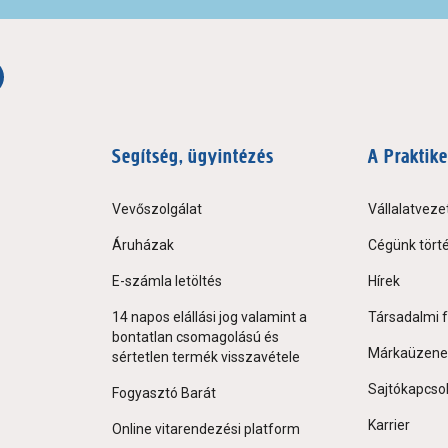
Segítség, ügyintézés
A Praktike
Vevőszolgálat
Vállalatveze
Áruházak
Cégünk tört
E-számla letöltés
Hírek
14 napos elállási jog valamint a
Társadalmi f
bontatlan csomagolású és
Márkaüzene
sértetlen termék visszavétele
Sajtókapcso
Fogyasztó Barát
Karrier
Online vitarendezési platform