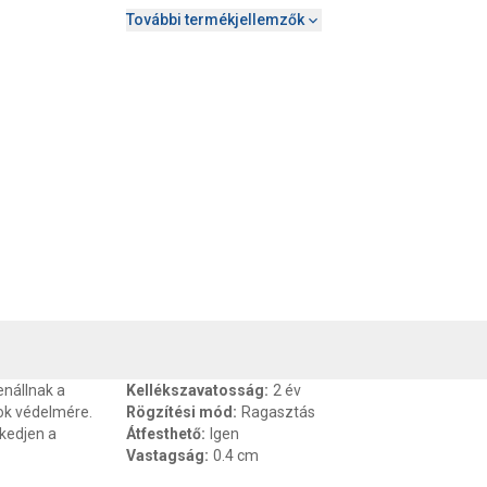
További termékjellemzők
, SZAVATOSSÁG
CSOMAGOLÁSI ÉS SÚLY INFORMÁCIÓK
DOKU
nállnak a
Kellékszavatosság
:
2 év
kok védelmére.
Rögzítési mód
:
Ragasztás
zkedjen a
Átfesthető
:
Igen
Vastagság
:
0.4 cm