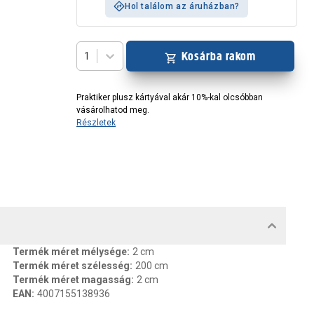
Hol találom az áruházban?
Kosárba rakom
1
Praktiker plusz kártyával akár 10%-kal olcsóbban
vásárolhatod meg.
Részletek
MENTUMOK, FELELŐS SZEMÉLY
Termék méret mélysége
:
2 cm
Termék méret szélesség
:
200 cm
Termék méret magasság
:
2 cm
EAN
:
4007155138936