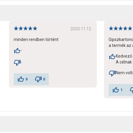
2020.11.12.
minden rendben történt
Gipszkartono
a termék az a
-
Kedvező 
-
A célnak 
Nem volt
0
0
1