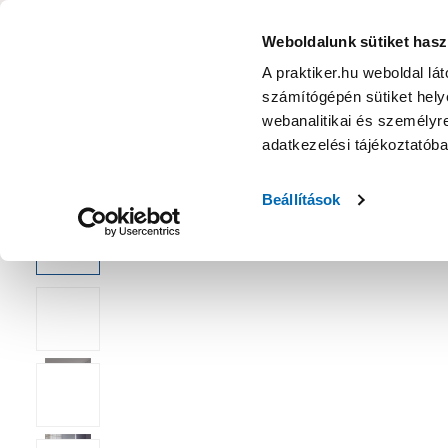
KATEGÓRIÁK
Weboldalunk sütiket hasz
A praktiker.hu weboldal lá
számítógépén sütiket helye
Ajánlatok
Márkanagykövet
Nyereményjáték
webanalitikai és személyre
adatkezelési tájékoztatób
Kezdőoldal
Építés, felújítás
Falburkolat, mennyezetburkoló
Beállítások