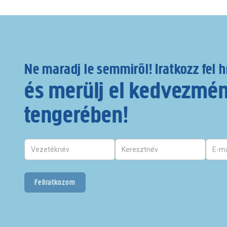
Ne maradj le semmiről! Iratkozz fel h
és merülj el kedvezmé
tengerében!
Feliratkozom