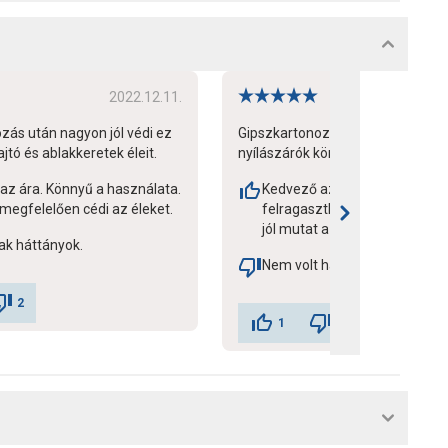
2022.12.11.
20
zás után nagyon jól védi ez
Gipszkartonozás után ezzel védj
jtó és ablakkeretek éleit.
nyílászárók körüli éleket a falon.
az ára. Könnyű a használata.
Kedvező az ára. Könnyen
megfelelően cédi az éleket.
felragasztható. Strapabíró. E
jól mutat a falon.
ak háttányok.
Nem volt hátránya.
2
1
1