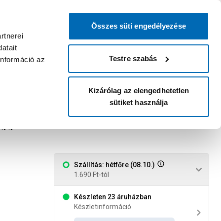
0
0
dvenc áruházam
:
Miért érdemes
Kérlek válassz
bejelentkezni?
Összes süti engedélyezése
Belépés
Listáim
Kosár
rtnerei
atait
Legyél Praktiker Plusz tag!
Áruházak és szolgáltatások
Karrier
Testre szabás
információ az
Kizárólag az elengedhetetlen
sütiket használja
 2cm széles
4040
Szállítás: hétfőre (08.10.)
1.690 Ft-tól
Készleten 23 áruházban
Készletinformáció