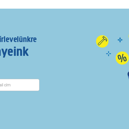
írlevelünkre
nyeink