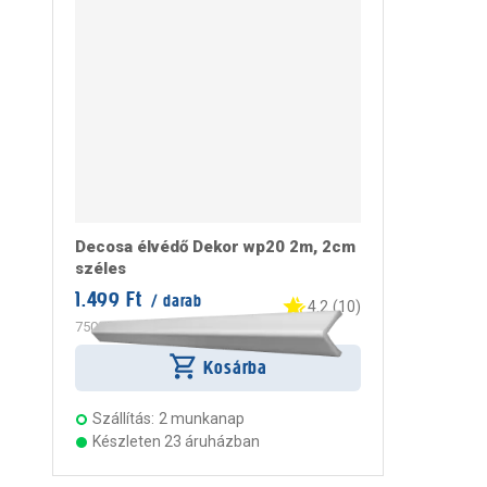
Decosa élvédő Dekor wp20 2m, 2cm
széles
1.499 Ft
/ darab
4.2
(
10
)
750 Ft
/ m
Kosárba
Szállítás:
2 munkanap
Készleten 23 áruházban