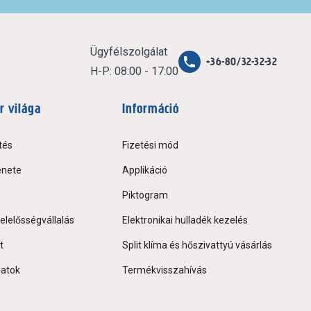
Ügyfélszolgálat
+36-80/32-32-32
H-P: 08:00 - 17:00
r világa
Információ
tés
Fizetési mód
énete
Applikáció
Piktogram
elelősségvállalás
Elektronikai hulladék kezelés
t
Split klíma és hőszivattyú vásárlás
latok
Termékvisszahívás