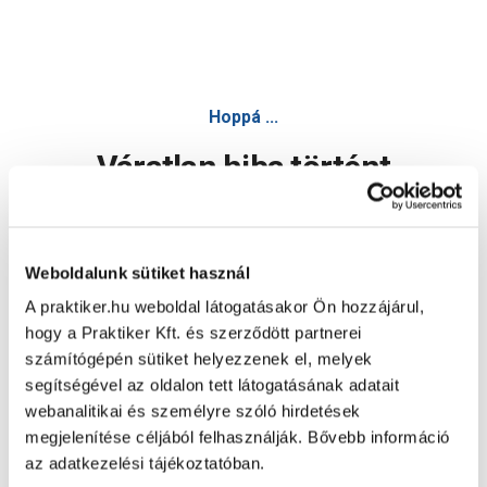
Hoppá ...
Váratlan hiba történt
Dolgozunk a hiba javításán. Egy kis türelmet kérünk.
Weboldalunk sütiket használ
A praktiker.hu weboldal látogatásakor Ön hozzájárul,
Oldal újratöltése
hogy a Praktiker Kft. és szerződött partnerei
számítógépén sütiket helyezzenek el, melyek
segítségével az oldalon tett látogatásának adatait
webanalitikai és személyre szóló hirdetések
megjelenítése céljából felhasználják. Bővebb információ
az adatkezelési tájékoztatóban.