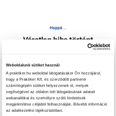
Hoppá ...
Váratlan hiba történt
Dolgozunk a hiba javításán. Egy kis türelmet kérünk.
Weboldalunk sütiket használ
A praktiker.hu weboldal látogatásakor Ön hozzájárul,
Oldal újratöltése
hogy a Praktiker Kft. és szerződött partnerei
számítógépén sütiket helyezzenek el, melyek
segítségével az oldalon tett látogatásának adatait
webanalitikai és személyre szóló hirdetések
megjelenítése céljából felhasználják. Bővebb információ
az adatkezelési tájékoztatóban.