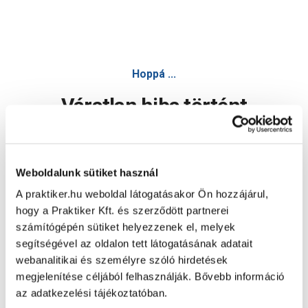
Hoppá ...
Váratlan hiba történt
Dolgozunk a hiba javításán. Egy kis türelmet kérünk.
Weboldalunk sütiket használ
A praktiker.hu weboldal látogatásakor Ön hozzájárul,
Oldal újratöltése
hogy a Praktiker Kft. és szerződött partnerei
számítógépén sütiket helyezzenek el, melyek
segítségével az oldalon tett látogatásának adatait
webanalitikai és személyre szóló hirdetések
megjelenítése céljából felhasználják. Bővebb információ
az adatkezelési tájékoztatóban.