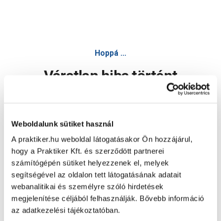
Hoppá ...
Váratlan hiba történt
Dolgozunk a hiba javításán. Egy kis türelmet kérünk.
Weboldalunk sütiket használ
A praktiker.hu weboldal látogatásakor Ön hozzájárul,
Oldal újratöltése
hogy a Praktiker Kft. és szerződött partnerei
számítógépén sütiket helyezzenek el, melyek
segítségével az oldalon tett látogatásának adatait
webanalitikai és személyre szóló hirdetések
megjelenítése céljából felhasználják. Bővebb információ
az adatkezelési tájékoztatóban.