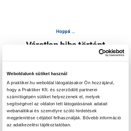
Hoppá ...
Váratlan hiba történt
Dolgozunk a hiba javításán. Egy kis türelmet kérünk.
Weboldalunk sütiket használ
A praktiker.hu weboldal látogatásakor Ön hozzájárul,
Oldal újratöltése
hogy a Praktiker Kft. és szerződött partnerei
számítógépén sütiket helyezzenek el, melyek
segítségével az oldalon tett látogatásának adatait
webanalitikai és személyre szóló hirdetések
megjelenítése céljából felhasználják. Bővebb információ
az adatkezelési tájékoztatóban.