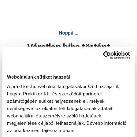
Hoppá ...
Váratlan hiba történt
Dolgozunk a hiba javításán. Egy kis türelmet kérünk.
Weboldalunk sütiket használ
A praktiker.hu weboldal látogatásakor Ön hozzájárul,
Oldal újratöltése
hogy a Praktiker Kft. és szerződött partnerei
számítógépén sütiket helyezzenek el, melyek
segítségével az oldalon tett látogatásának adatait
webanalitikai és személyre szóló hirdetések
megjelenítése céljából felhasználják. Bővebb információ
az adatkezelési tájékoztatóban.