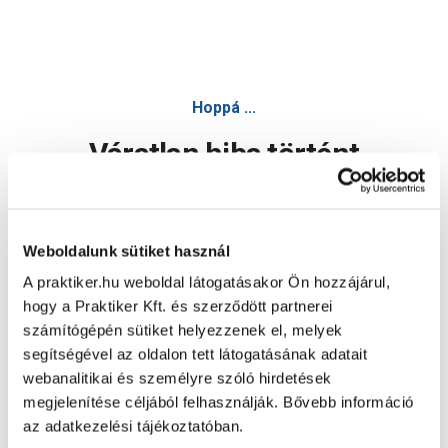
Hoppá ...
Váratlan hiba történt
Dolgozunk a hiba javításán. Egy kis türelmet kérünk.
Weboldalunk sütiket használ
A praktiker.hu weboldal látogatásakor Ön hozzájárul,
Oldal újratöltése
hogy a Praktiker Kft. és szerződött partnerei
számítógépén sütiket helyezzenek el, melyek
segítségével az oldalon tett látogatásának adatait
webanalitikai és személyre szóló hirdetések
megjelenítése céljából felhasználják. Bővebb információ
az adatkezelési tájékoztatóban.