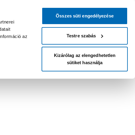
Összes süti engedélyezése
rtnerei
atait
Testre szabás
információ az
Kizárólag az elengedhetetlen
sütiket használja