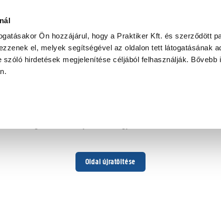
nál
togatásakor Ön hozzájárul, hogy a Praktiker Kft. és szerződött pa
zzenek el, melyek segítségével az oldalon tett látogatásának ad
 szóló hirdetések megjelenítése céljából felhasználják. Bővebb 
Hoppá ...
an.
Váratlan hiba történt
Dolgozunk a hiba javításán. Egy kis türelmet kérünk.
Oldal újratöltése