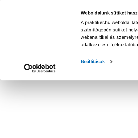
Weboldalunk sütiket hasz
A praktiker.hu weboldal lá
számítógépén sütiket helye
webanalitikai és személyre
adatkezelési tájékoztatób
Beállítások