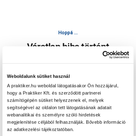
Hoppá ...
Váratlan hiba történt
Dolgozunk a hiba javításán. Egy kis türelmet kérünk.
Weboldalunk sütiket használ
A praktiker.hu weboldal látogatásakor Ön hozzájárul,
Oldal újratöltése
hogy a Praktiker Kft. és szerződött partnerei
számítógépén sütiket helyezzenek el, melyek
segítségével az oldalon tett látogatásának adatait
webanalitikai és személyre szóló hirdetések
megjelenítése céljából felhasználják. Bővebb információ
az adatkezelési tájékoztatóban.