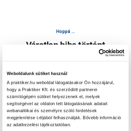
Hoppá ...
Váratlan hiba történt
Dolgozunk a hiba javításán. Egy kis türelmet kérünk.
Weboldalunk sütiket használ
A praktiker.hu weboldal látogatásakor Ön hozzájárul,
Oldal újratöltése
hogy a Praktiker Kft. és szerződött partnerei
számítógépén sütiket helyezzenek el, melyek
segítségével az oldalon tett látogatásának adatait
webanalitikai és személyre szóló hirdetések
megjelenítése céljából felhasználják. Bővebb információ
az adatkezelési tájékoztatóban.