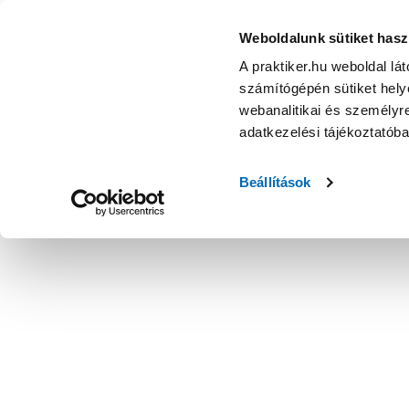
Weboldalunk sütiket hasz
A praktiker.hu weboldal lá
számítógépén sütiket helye
webanalitikai és személyre
adatkezelési tájékoztatób
Beállítások