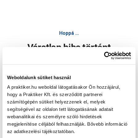
Hoppá ...
Váratlan hiba történt
Dolgozunk a hiba javításán. Egy kis türelmet kérünk.
Weboldalunk sütiket használ
A praktiker.hu weboldal látogatásakor Ön hozzájárul,
Oldal újratöltése
hogy a Praktiker Kft. és szerződött partnerei
számítógépén sütiket helyezzenek el, melyek
segítségével az oldalon tett látogatásának adatait
webanalitikai és személyre szóló hirdetések
megjelenítése céljából felhasználják. Bővebb információ
az adatkezelési tájékoztatóban.