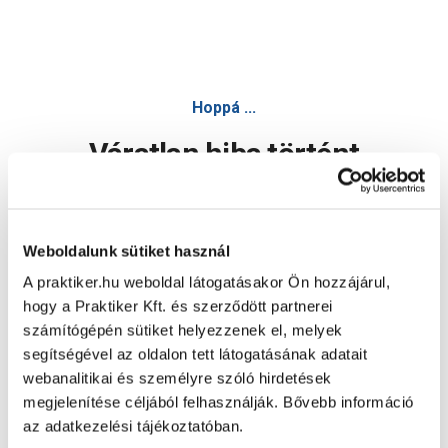
Hoppá ...
Váratlan hiba történt
Dolgozunk a hiba javításán. Egy kis türelmet kérünk.
Weboldalunk sütiket használ
A praktiker.hu weboldal látogatásakor Ön hozzájárul,
Oldal újratöltése
hogy a Praktiker Kft. és szerződött partnerei
számítógépén sütiket helyezzenek el, melyek
segítségével az oldalon tett látogatásának adatait
webanalitikai és személyre szóló hirdetések
megjelenítése céljából felhasználják. Bővebb információ
az adatkezelési tájékoztatóban.