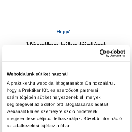
Hoppá ...
Váratlan hiba történt
Dolgozunk a hiba javításán. Egy kis türelmet kérünk.
Weboldalunk sütiket használ
A praktiker.hu weboldal látogatásakor Ön hozzájárul,
Oldal újratöltése
hogy a Praktiker Kft. és szerződött partnerei
számítógépén sütiket helyezzenek el, melyek
segítségével az oldalon tett látogatásának adatait
webanalitikai és személyre szóló hirdetések
megjelenítése céljából felhasználják. Bővebb információ
az adatkezelési tájékoztatóban.