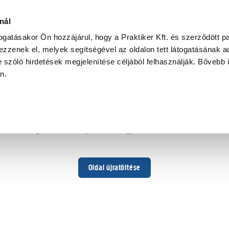
nál
togatásakor Ön hozzájárul, hogy a Praktiker Kft. és szerződött pa
zzenek el, melyek segítségével az oldalon tett látogatásának ad
 szóló hirdetések megjelenítése céljából felhasználják. Bővebb 
Hoppá ...
an.
Váratlan hiba történt
Dolgozunk a hiba javításán. Egy kis türelmet kérünk.
Oldal újratöltése