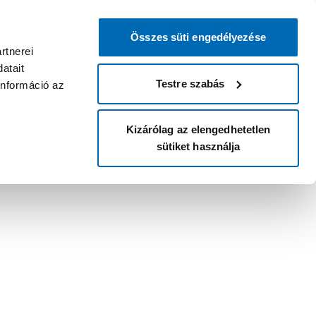
Összes süti engedélyezése
rtnerei
atait
Testre szabás
információ az
Kizárólag az elengedhetetlen
sütiket használja