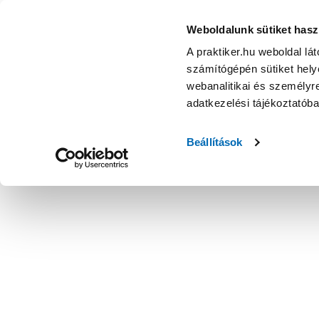
Weboldalunk sütiket hasz
A praktiker.hu weboldal lá
számítógépén sütiket helye
webanalitikai és személyre
adatkezelési tájékoztatób
Beállítások