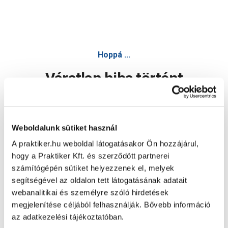
Hoppá ...
Váratlan hiba történt
Dolgozunk a hiba javításán. Egy kis türelmet kérünk.
Weboldalunk sütiket használ
A praktiker.hu weboldal látogatásakor Ön hozzájárul,
Oldal újratöltése
hogy a Praktiker Kft. és szerződött partnerei
számítógépén sütiket helyezzenek el, melyek
segítségével az oldalon tett látogatásának adatait
webanalitikai és személyre szóló hirdetések
megjelenítése céljából felhasználják. Bővebb információ
az adatkezelési tájékoztatóban.