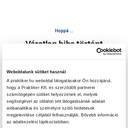
Universal ragasztóhab 750ml kézi - Purhab - Építőanyag, f
Hoppá ...
Váratlan hiba történt
Dolgozunk a hiba javításán. Egy kis türelmet kérünk.
Weboldalunk sütiket használ
A praktiker.hu weboldal látogatásakor Ön hozzájárul,
Oldal újratöltése
hogy a Praktiker Kft. és szerződött partnerei
számítógépén sütiket helyezzenek el, melyek
segítségével az oldalon tett látogatásának adatait
webanalitikai és személyre szóló hirdetések
megjelenítése céljából felhasználják. Bővebb információ
az adatkezelési tájékoztatóban.