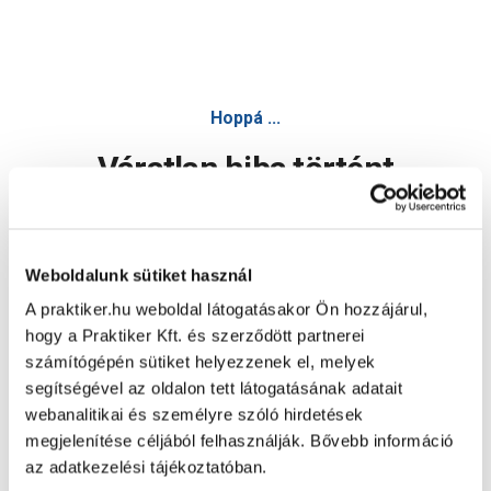
Hoppá ...
Váratlan hiba történt
Dolgozunk a hiba javításán. Egy kis türelmet kérünk.
Weboldalunk sütiket használ
A praktiker.hu weboldal látogatásakor Ön hozzájárul,
Oldal újratöltése
hogy a Praktiker Kft. és szerződött partnerei
számítógépén sütiket helyezzenek el, melyek
segítségével az oldalon tett látogatásának adatait
webanalitikai és személyre szóló hirdetések
megjelenítése céljából felhasználják. Bővebb információ
az adatkezelési tájékoztatóban.