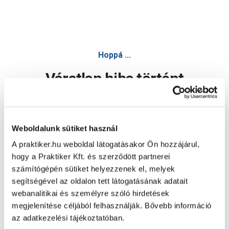
Hoppá ...
Váratlan hiba történt
Dolgozunk a hiba javításán. Egy kis türelmet kérünk.
Weboldalunk sütiket használ
A praktiker.hu weboldal látogatásakor Ön hozzájárul,
Oldal újratöltése
hogy a Praktiker Kft. és szerződött partnerei
számítógépén sütiket helyezzenek el, melyek
segítségével az oldalon tett látogatásának adatait
webanalitikai és személyre szóló hirdetések
megjelenítése céljából felhasználják. Bővebb információ
az adatkezelési tájékoztatóban.