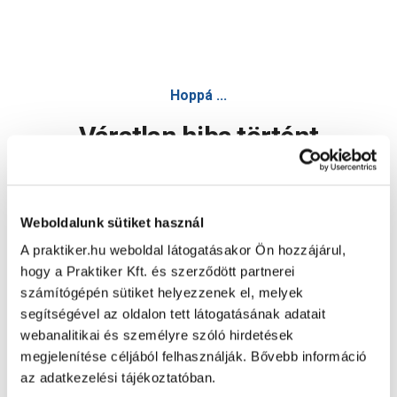
Hoppá ...
Váratlan hiba történt
Dolgozunk a hiba javításán. Egy kis türelmet kérünk.
Weboldalunk sütiket használ
A praktiker.hu weboldal látogatásakor Ön hozzájárul,
Oldal újratöltése
hogy a Praktiker Kft. és szerződött partnerei
számítógépén sütiket helyezzenek el, melyek
segítségével az oldalon tett látogatásának adatait
webanalitikai és személyre szóló hirdetések
megjelenítése céljából felhasználják. Bővebb információ
az adatkezelési tájékoztatóban.