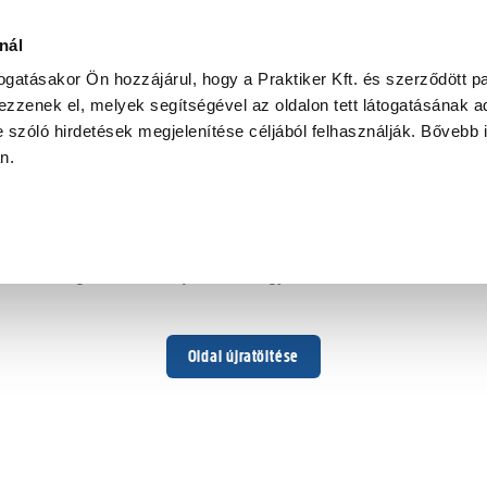
nál
togatásakor Ön hozzájárul, hogy a Praktiker Kft. és szerződött pa
zzenek el, melyek segítségével az oldalon tett látogatásának ad
 szóló hirdetések megjelenítése céljából felhasználják. Bővebb 
Hoppá ...
an.
Váratlan hiba történt
Dolgozunk a hiba javításán. Egy kis türelmet kérünk.
Oldal újratöltése