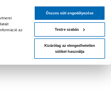
Összes süti engedélyezése
rtnerei
atait
Testre szabás
információ az
Kizárólag az elengedhetetlen
sütiket használja