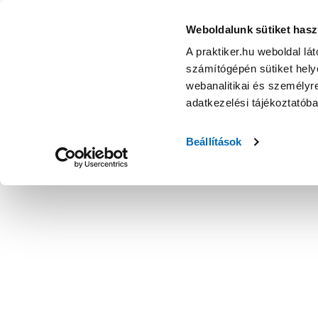
Weboldalunk sütiket hasz
A praktiker.hu weboldal lá
számítógépén sütiket helye
webanalitikai és személyre
adatkezelési tájékoztatób
Beállítások