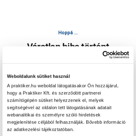
Hoppá ...
Váratlan hiba történt
Dolgozunk a hiba javításán. Egy kis türelmet kérünk.
Weboldalunk sütiket használ
A praktiker.hu weboldal látogatásakor Ön hozzájárul,
Oldal újratöltése
hogy a Praktiker Kft. és szerződött partnerei
számítógépén sütiket helyezzenek el, melyek
segítségével az oldalon tett látogatásának adatait
webanalitikai és személyre szóló hirdetések
megjelenítése céljából felhasználják. Bővebb információ
az adatkezelési tájékoztatóban.