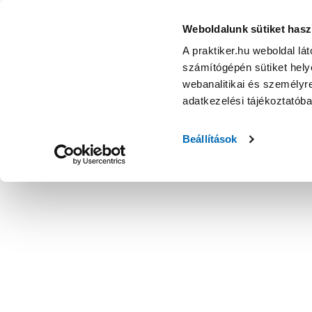
Weboldalunk sütiket hasz
A praktiker.hu weboldal lá
számítógépén sütiket helye
webanalitikai és személyre
adatkezelési tájékoztatób
Beállítások