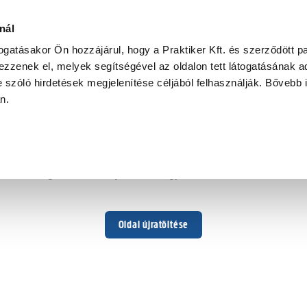
nál
togatásakor Ön hozzájárul, hogy a Praktiker Kft. és szerződött pa
zzenek el, melyek segítségével az oldalon tett látogatásának ad
 szóló hirdetések megjelenítése céljából felhasználják. Bővebb 
Hoppá ...
an.
Váratlan hiba történt
Dolgozunk a hiba javításán. Egy kis türelmet kérünk.
Oldal újratöltése