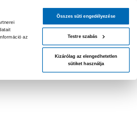
Összes süti engedélyezése
rtnerei
atait
Testre szabás
információ az
Kizárólag az elengedhetetlen
sütiket használja