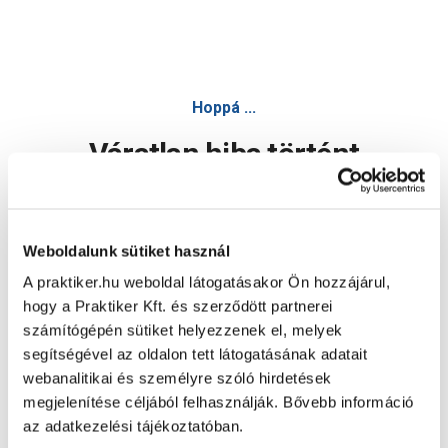
Hoppá ...
Váratlan hiba történt
Dolgozunk a hiba javításán. Egy kis türelmet kérünk.
Weboldalunk sütiket használ
A praktiker.hu weboldal látogatásakor Ön hozzájárul,
Oldal újratöltése
hogy a Praktiker Kft. és szerződött partnerei
számítógépén sütiket helyezzenek el, melyek
segítségével az oldalon tett látogatásának adatait
webanalitikai és személyre szóló hirdetések
megjelenítése céljából felhasználják. Bővebb információ
az adatkezelési tájékoztatóban.