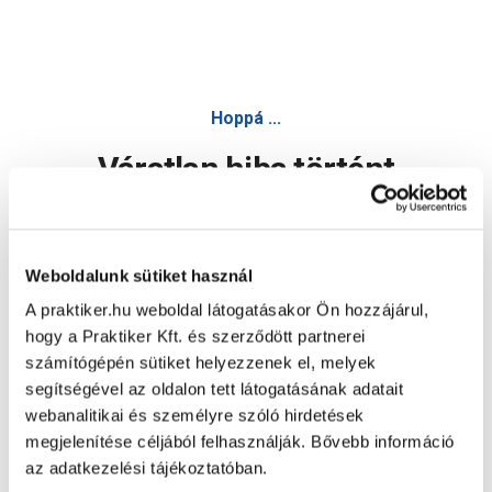
Hoppá ...
Váratlan hiba történt
Dolgozunk a hiba javításán. Egy kis türelmet kérünk.
Weboldalunk sütiket használ
A praktiker.hu weboldal látogatásakor Ön hozzájárul,
Oldal újratöltése
hogy a Praktiker Kft. és szerződött partnerei
számítógépén sütiket helyezzenek el, melyek
segítségével az oldalon tett látogatásának adatait
webanalitikai és személyre szóló hirdetések
megjelenítése céljából felhasználják. Bővebb információ
az adatkezelési tájékoztatóban.