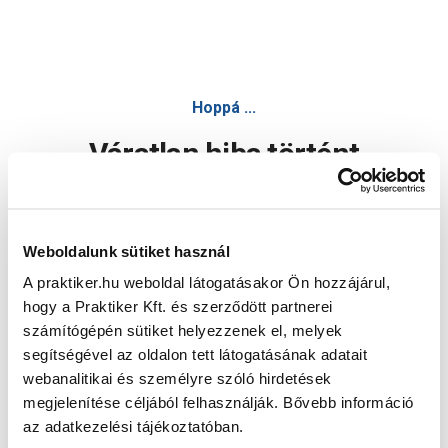
Hoppá ...
Váratlan hiba történt
Dolgozunk a hiba javításán. Egy kis türelmet kérünk.
Weboldalunk sütiket használ
A praktiker.hu weboldal látogatásakor Ön hozzájárul,
Oldal újratöltése
hogy a Praktiker Kft. és szerződött partnerei
számítógépén sütiket helyezzenek el, melyek
segítségével az oldalon tett látogatásának adatait
webanalitikai és személyre szóló hirdetések
megjelenítése céljából felhasználják. Bővebb információ
az adatkezelési tájékoztatóban.