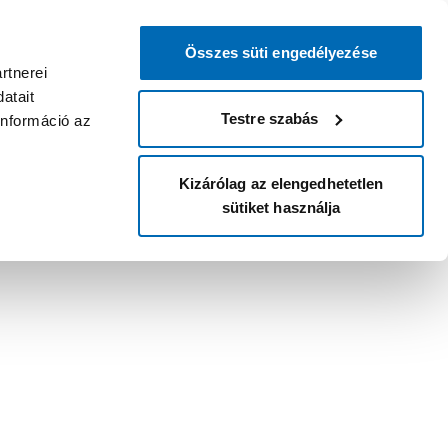
Összes süti engedélyezése
rtnerei
atait
Testre szabás
információ az
Kizárólag az elengedhetetlen
sütiket használja