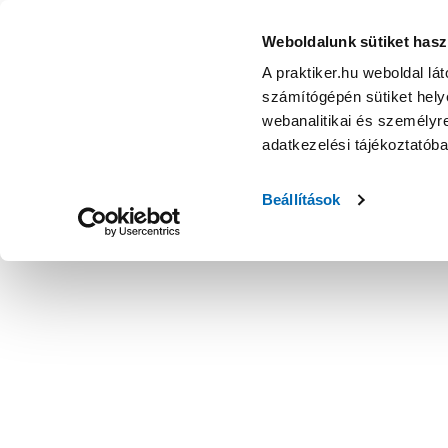
Weboldalunk sütiket hasz
A praktiker.hu weboldal lá
számítógépén sütiket helye
webanalitikai és személyre
adatkezelési tájékoztatób
Beállítások