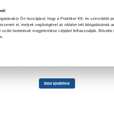
nál
togatásakor Ön hozzájárul, hogy a Praktiker Kft. és szerződött pa
zzenek el, melyek segítségével az oldalon tett látogatásának ad
 szóló hirdetések megjelenítése céljából felhasználják. Bővebb 
Hoppá ...
an.
Váratlan hiba történt
Dolgozunk a hiba javításán. Egy kis türelmet kérünk.
Oldal újratöltése