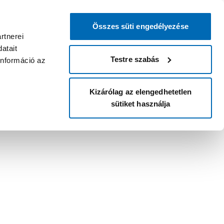
Összes süti engedélyezése
rtnerei
atait
Testre szabás
információ az
Kizárólag az elengedhetetlen
sütiket használja