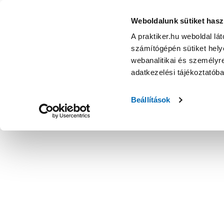
Weboldalunk sütiket hasz
A praktiker.hu weboldal lá
számítógépén sütiket helye
webanalitikai és személyre
adatkezelési tájékoztatób
Beállítások