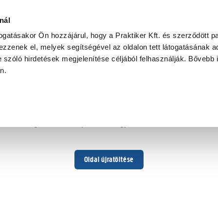
nál
togatásakor Ön hozzájárul, hogy a Praktiker Kft. és szerződött pa
zzenek el, melyek segítségével az oldalon tett látogatásának ad
 szóló hirdetések megjelenítése céljából felhasználják. Bővebb 
Hoppá ...
an.
Váratlan hiba történt
Dolgozunk a hiba javításán. Egy kis türelmet kérünk.
Oldal újratöltése